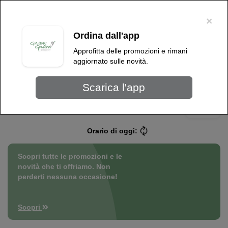
×
Per migliorare l'esperienza dell'utente, questo sito utilizza cookie tecnici e
di terze parti. Proseguendo nella navigazione, acconsenti all'uso dei
×
cookie
.
OK
Ordina dall'app
Gelateria Gnam Gnam
Approfitta delle promozioni e rimani
aggiornato sulle novità.
Scarica l'app
Più info
Gelateria Gnam Gnam
Orario di oggi:
Scopri tutte le promozioni e le
novità che ti offriamo. Non
perderti nessuna occasione!
Scopri